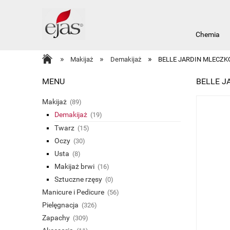
Chemia
Artykuły d
»
»
»
Makijaż
Demakijaż
BELLE JARDIN MLECZK
MENU
BELLE J
Makijaż
(89)
Demakijaż
(19)
Twarz
(15)
Oczy
(30)
Usta
(8)
Makijaż brwi
(16)
Sztuczne rzęsy
(0)
Manicure i Pedicure
(56)
Pielęgnacja
(326)
Zapachy
(309)