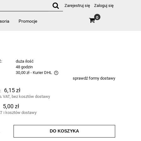
Zarejestruj się
Zaloguj się
0
soria
Promocje
ć:
duża ilość
:
48 godzin
30,00 zł
- Kurier DHL
sprawdź formy dostawy
era ewentualnych kosztów
6,15 zł
:
% VAT, bez kosztów dostawy
5,00 zł
T i kosztów dostawy
DO KOSZYKA
.