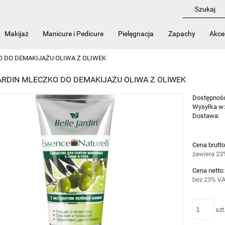
Makijaż
Manicure i Pedicure
Pielęgnacja
Zapachy
Akce
la salonów
Nowości
Kontakt
O DO DEMAKIJAŻU OLIWA Z OLIWEK
ARDIN MLECZKO DO DEMAKIJAŻU OLIWA Z OLIWEK
Dostępnoś
Wysyłka w
Dostawa:
Cena nie zawi
Cena brutto
płatności
zawiera 23
Cena netto:
bez 23% VA
szt