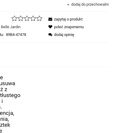
dodaj do przechowalni
zapytaj o produkt
Belle Jardin
poleć znajomemu
tu:
89B4-47478
dodaj opinię
ie
 usuwa
ż z
tłustego
 i
.
encja,
nia,
sztek
e