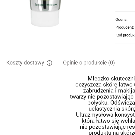
Ocena:
Producent:
Kod produk
Koszty dostawy
Opinie o produkcie (0)
Mleczko skuteczn
Cena nie zawiera ewentualnych kosztów
oczyszcza skórę łatwo
płatności
zabrudzenia i makija
twarzy nie pozostawiając 
połysku. Odświeża
uelastycznia skórę
Ultrazmysłowa konsyst
która łatwo się wchła
nie pozostawiając re
produktu na skórz